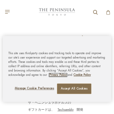
お問い合わせ
マイアカウント
This site uses third-party cookies and tracking tools to operate and improve
our site’s user experience and support our targeted advertising and marketing
efforts. These cookies and tools may enable us and these third parties to
collect IP address and online identifiers, referring URLs, and other content
企業情報
and browsing information. By clicking “Accept All Cookies”, you
acknowledge and agree to our
Privacy Policy
and
Cookie Policy
Manage Cookie Preferences
Accept All Cookies
ザ・ペニンシュラホテルズの
ギフトカードは、
Techsembly
開発