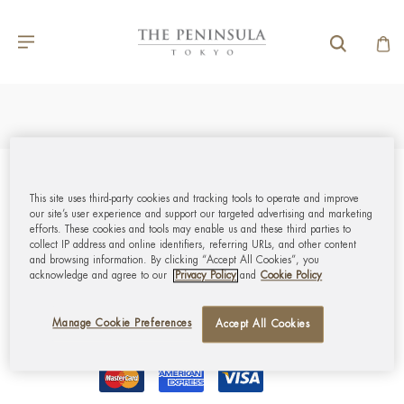
お問い合わせ
This site uses third-party cookies and tracking tools to operate and improve
our site’s user experience and support our targeted advertising and marketing
efforts. These cookies and tools may enable us and these third parties to
collect IP address and online identifiers, referring URLs, and other content
マイアカウント
and browsing information. By clicking “Accept All Cookies”, you
acknowledge and agree to our
Privacy Policy
and
Cookie Policy
企業情報
Manage Cookie Preferences
Accept All Cookies