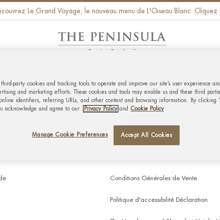
couvrez Le Grand Voyage, le nouveau menu de L'Oiseau Blanc.
Cliquez i
NATURES
CARTES CADEAUX
RESTAURATION
s third-party cookies and tracking tools to operate and improve our site’s user experience an
rtising and marketing efforts. These cookies and tools may enable us and these third parties
nline identifiers, referring URLs, and other content and browsing information. By clicking 
MPTE
ENTREPRISE
ou acknowledge and agree to our
Privacy Policy
and
Cookie Policy
solde de la carte-cadeau
Luxe durable
Manage Cookie Preferences
Accept All Cookies
bord
Termes et Conditions
de
Conditions Générales de Vente
Politique d'accessibilité Déclaration