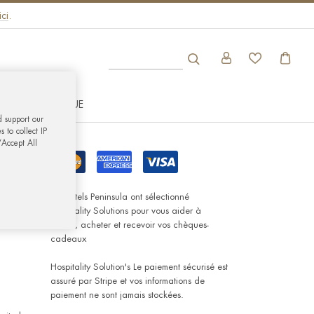
ci
.
BOUTIQUE
d support our
 to collect IP
“Accept All
Les hôtels Peninsula ont sélectionné
Hospitality Solutions
pour vous aider à
choisir, acheter et recevoir vos chèques-
cadeaux
Hospitality Solution's Le paiement sécurisé est
assuré par
Stripe
et vos informations de
paiement ne sont jamais stockées.