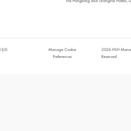
The Hongkong and Shanghai Hotels, Li
t (US
Manage Cookie
2026 HSH Managem
Preferences
Reserved.