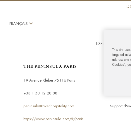
Dé
FRANÇAIS
EXPERIENCES SIG
This site use
targeted adve
address and o
THE PENINSULA PARIS
MON CO
Cookies”, y
19 Avenue Kléber 75116 Paris
Vérifier le 
+33 1 58 12 28 88
Tableau de 
peninsula@avenhospitality.com
Support d'ai
https://www.peninsula.com/fr/paris