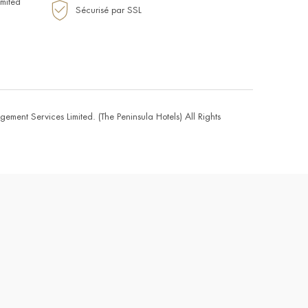
mited
Sécurisé par SSL
ent Services Limited. (The Peninsula Hotels) All Rights