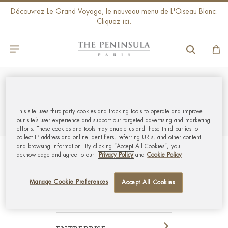
Découvrez Le Grand Voyage, le nouveau menu de L'Oiseau Blanc.
Cliquez ici
.
MA LISTE FAVORIS
This site uses third-party cookies and tracking tools to operate and improve
our site’s user experience and support our targeted advertising and marketing
efforts. These cookies and tools may enable us and these third parties to
collect IP address and online identifiers, referring URLs, and other content
and browsing information. By clicking “Accept All Cookies”, you
acknowledge and agree to our
Privacy Policy
and
Cookie Policy
THE PENINSULA PARIS
Manage Cookie Preferences
Accept All Cookies
MON COMPTE