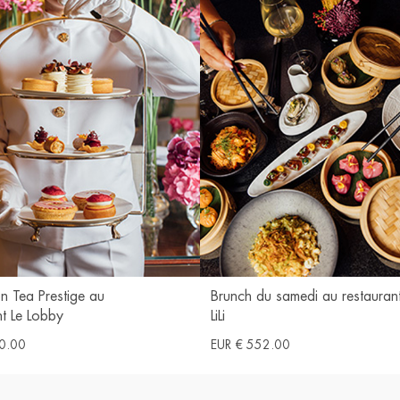
n Tea Prestige au
Brunch du samedi au restauran
nt Le Lobby
LiLi
0.00
EUR € 552.00