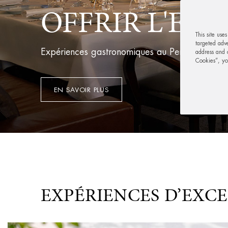
OFFRIR L'EX
This site use
targeted adve
Expériences gastronomiques au Peninsula Pari
address and o
Cookies”, y
EN SAVOIR PLUS
EXPÉRIENCES D’EXC