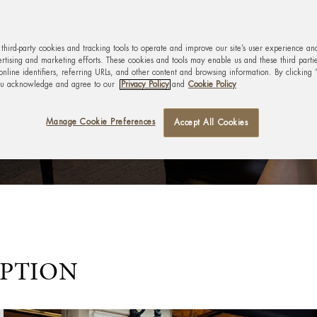
CELLENCE
s third-party cookies and tracking tools to operate and improve our site’s user experience an
rtising and marketing efforts. These cookies and tools may enable us and these third parties
s
nline identifiers, referring URLs, and other content and browsing information. By clicking 
ou acknowledge and agree to our
Privacy Policy
and
Cookie Policy
Manage Cookie Preferences
Accept All Cookies
EPTION