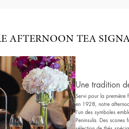
E AFTERNOON TEA SIGN
Une tradition 
Servi pour la première
en 1928, notre afternoo
l’un des symboles embl
Peninsula. Des scones f
sélection de thés spéci