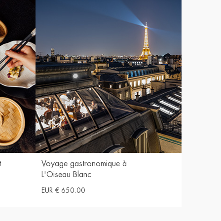
t
Voyage gastronomique à
L'Oiseau Blanc
EUR € 650.00