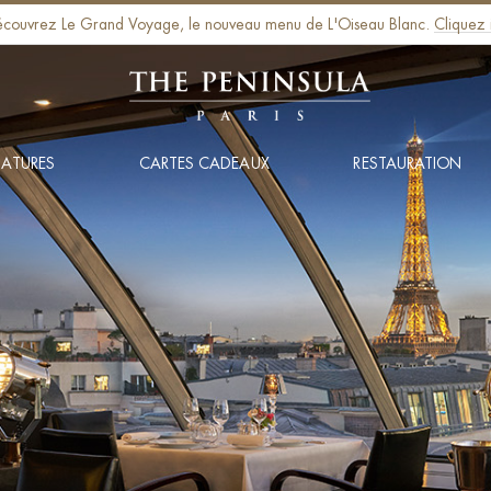
couvrez Le Grand Voyage, le nouveau menu de L'Oiseau Blanc.
Cliquez i
NATURES
CARTES CADEAUX
RESTAURATION